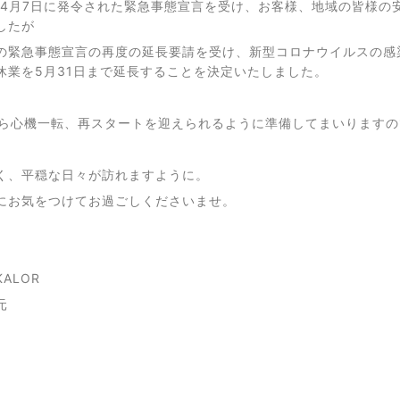
Rは4月7日に発令された緊急事態宣言を受け、お客様、地域の皆様の
したが
の緊急事態宣言の再度の延長要請を受け、新型コロナウイルスの感
休業を5月31日まで延長することを決定いたしました。
から心機一転、再スタートを迎えられるように準備してまいります
く、平穏な日々が訪れますように。
にお気をつけてお過ごしくださいませ。
ALOR
元